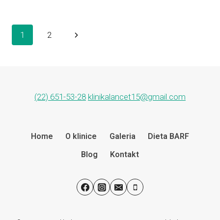
Nawigacja
Następna
1
2
strony
strona
(22) 651-53-28
klinikalancet15@gmail.com
Home
O klinice
Galeria
Dieta BARF
Blog
Kontakt