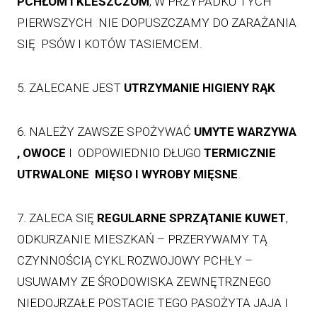
PCHŁOM I KLESZCZOM
, W PRZYPADKU TYCH
PIERWSZYCH NIE DOPUSZCZAMY DO ZARAŻANIA
SIĘ PSÓW I KOTÓW TASIEMCEM.
5. ZALECANE JEST
UTRZYMANIE HIGIENY RĄK
6. NALEŻY ZAWSZE SPOŻYWAĆ
UMYTE WARZYWA
, OWOCE
I ODPOWIEDNIO DŁUGO
TERMICZNIE
UTRWALONE MIĘSO I WYROBY MIĘSNE
.
7. ZALECA SIĘ
REGULARNE SPRZĄTANIE KUWET
,
ODKURZANIE MIESZKAŃ – PRZERYWAMY TĄ
CZYNNOŚCIĄ CYKL ROZWOJOWY PCHŁY –
USUWAMY ZE ŚRODOWISKA ZEWNĘTRZNEGO
NIEDOJRZAŁE POSTACIE TEGO PASOŻYTA JAJA I