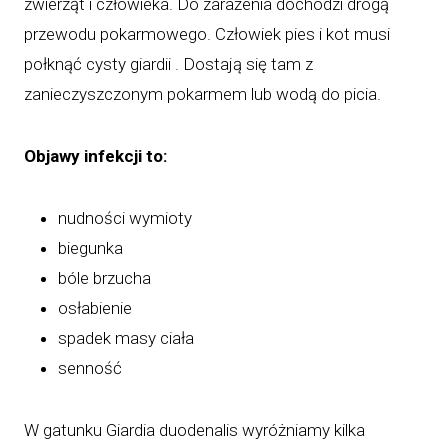
zwierząt i człowieka. Do zarażenia dochodzi drogą
przewodu pokarmowego. Człowiek pies i kot musi
połknąć cysty giardii . Dostają się tam z
zanieczyszczonym pokarmem lub wodą do picia.
Objawy infekcji to:
nudności wymioty
biegunka
bóle brzucha
osłabienie
spadek masy ciała
senność
W gatunku Giardia duodenalis wyróżniamy kilka