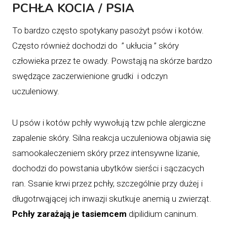
PCHŁA KOCIA / PSIA
To bardzo często spotykany pasożyt psów i kotów.
Często również dochodzi do ” ukłucia ” skóry
człowieka przez te owady. Powstają na skórze bardzo
swędzące zaczerwienione grudki i odczyn
uczuleniowy.
U psów i kotów pchły wywołują tzw pchle alergiczne
zapalenie skóry. Silna reakcja uczuleniowa objawia się
samookaleczeniem skóry przez intensywne lizanie,
dochodzi do powstania ubytków sierści i sączacych
ran. Ssanie krwi przez pchły, szczególnie przy dużej i
długotrwąjącej ich inwazji skutkuje anemią u zwierząt.
Pchły zarażają je tasiemcem
dipilidium caninum.