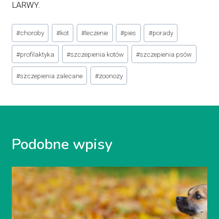
LARWY.
Tagi
#
choroby
#
kot
#
leczenie
#
pies
#
porady
wpisu:
#
profilaktyka
#
szczepienia kotów
#
szczepienia psów
#
szczepienia zalecane
#
zoonozy
Podobne wpisy