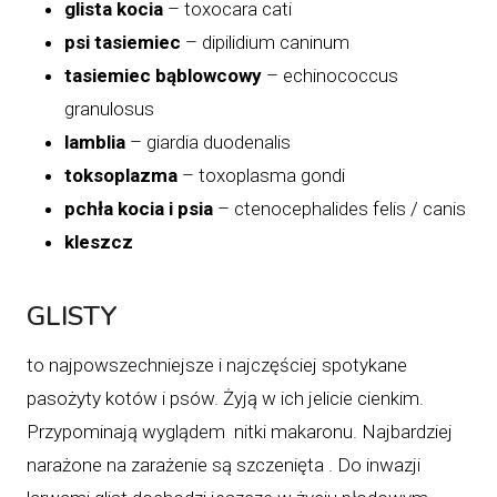
glista kocia
– toxocara cati
psi tasiemiec
– dipilidium caninum
tasiemiec bąblowcowy
– echinococcus
granulosus
lamblia
– giardia duodenalis
toksoplazma
– toxoplasma gondi
pchła kocia i psia
– ctenocephalides felis / canis
kleszcz
GLISTY
to najpowszechniejsze i najczęściej spotykane
pasożyty kotów i psów. Żyją w ich jelicie cienkim.
Przypominają wyglądem nitki makaronu. Najbardziej
narażone na zarażenie są szczenięta . Do inwazji