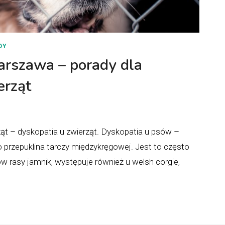
DY
rszawa – porady dla
erząt
rząt – dyskopatia u zwierząt. Dyskopatia u psów –
 przepuklina tarczy międzykręgowej. Jest to często
w rasy jamnik, występuje również u welsh corgie,