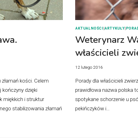
AKTUALNOŚCI
|
ARTYKUŁY
|
PORA
awa.
Weterynarz Wa
właścicieli zwi
12 lutego 2016
u złamań kości. Celem
Porady dla właścicieli zwie
j kończyny dzięki
prawidłowa nazwa polska to
miękkich i struktur
spotykane schorzenie u psó
nego stabilizowania złamań
pekińczyków i…