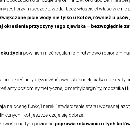
amopoczuciu kota. Czuje się on na tzw. oko dobrze, ma apetyt
any jest przy miseczce z wodą. Lecz właściciel właściwie nie p
zwiększone picie wody nie tylko u kotów, również u psów 
ej określenia przyczyny tego zjawiska – bezwzględnie za
.
roku życia
powinien mieć regularnie – rutynowo robione – naj
nim określamy ciężar właściwy i stosunek białka do kreatyni
reślamy poziom symetrycznej dimethyloargininy, mocznika i k
ą na ocenę funkcji nerek i stwierdzenie stanu wczesnej azote
icznych i kot jeszcze czuje się dobrze.
łowości na tym poziomie
poprawia rokowania u tych kotów