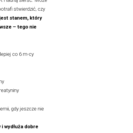
 i ładną sierść. Może
otrafi stwierdzić, czy
jest stanem, który
wsze – tego nie
lepiej co 6 m-cy
ny
reatyniny
mii, gdy jeszcze nie
 i wydłuża dobre