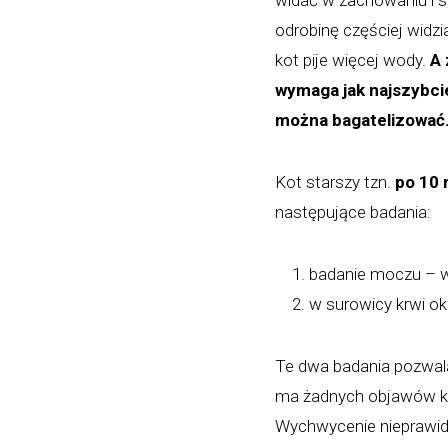
widać w zachowaniu i s
odrobinę częściej widzi
kot pije więcej wody.
A 
wymaga jak najszybci
można bagatelizować
Kot starszy tzn.
po 10 
następujące badania:
badanie moczu – w 
w surowicy krwi ok
Te dwa badania pozwalaj
ma żadnych objawów klin
Wychwycenie nieprawid