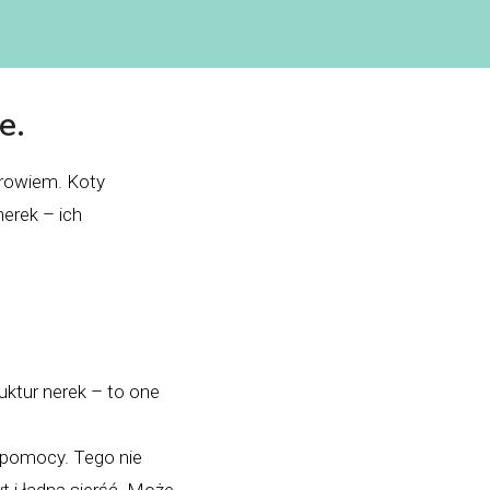
e.
zdrowiem. Koty
erek – ich
uktur nerek – to one
 pomocy. Tego nie