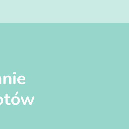
nie
otów