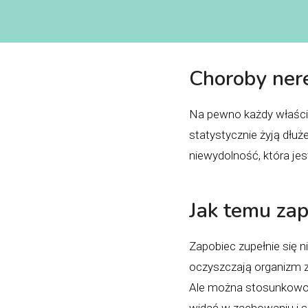
Choroby ner
Na pewno każdy właścici
statystycznie żyją dłu
niewydolność, która je
Jak temu za
Zapobiec zupełnie się n
oczyszczają organizm z 
Ale można stosunkowo w