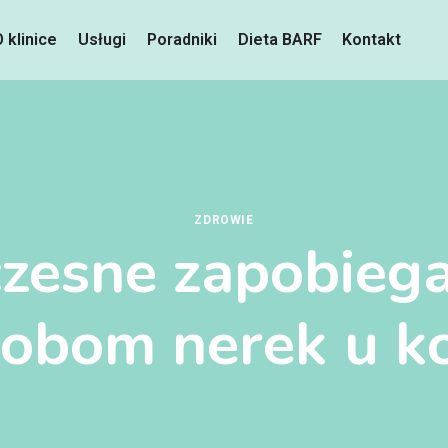
O klinice
Usługi
Poradniki
Dieta BARF
Kontakt
ZDROWIE
zesne zapobiega
robom nerek u k