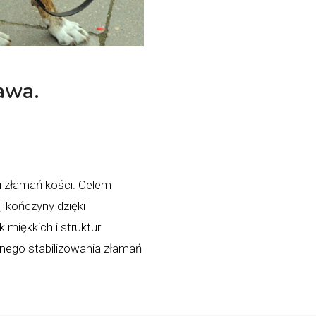
awa.
u złamań kości. Celem
j kończyny dzięki
miękkich i struktur
nego stabilizowania złamań