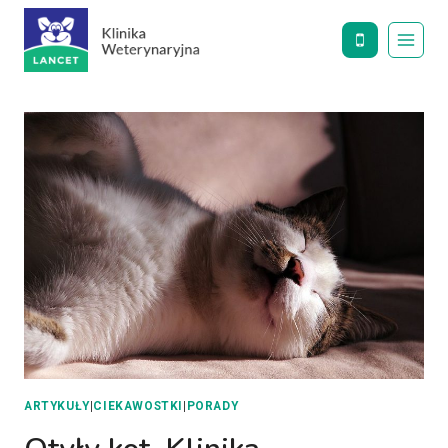
Przejdź
do
treści
ARTYKUŁY
|
CIEKAWOSTKI
|
PORADY